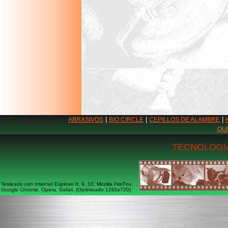
|
|
|
ABRASIVOS
BIO CIRCLE
CEPILLOS DE ALAMBRE
QU
TECNOLOGIA
Testeado con Internet Explorer 8, 9, 10, Mozilla FireFox,
Google Chrome, Opera, Safari. (Optimizado 1280x720)