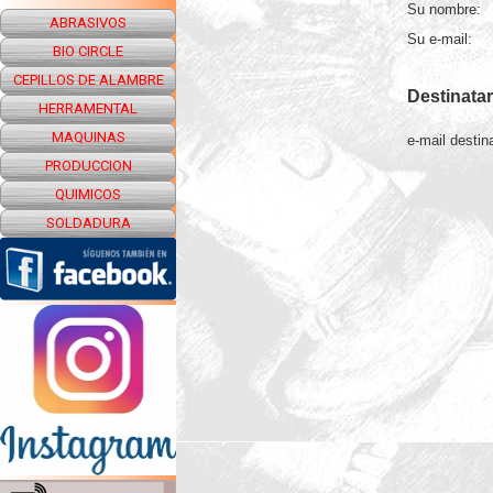
Su nombre:
ABRASIVOS
Su e-mail:
BIO CIRCLE
CEPILLOS DE ALAMBRE
Destinatar
HERRAMENTAL
MAQUINAS
e-mail destina
PRODUCCION
QUIMICOS
SOLDADURA