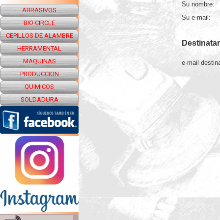
Su nombre:
ABRASIVOS
Su e-mail:
BIO CIRCLE
CEPILLOS DE ALAMBRE
Destinatar
HERRAMENTAL
MAQUINAS
e-mail destina
PRODUCCION
QUIMICOS
SOLDADURA