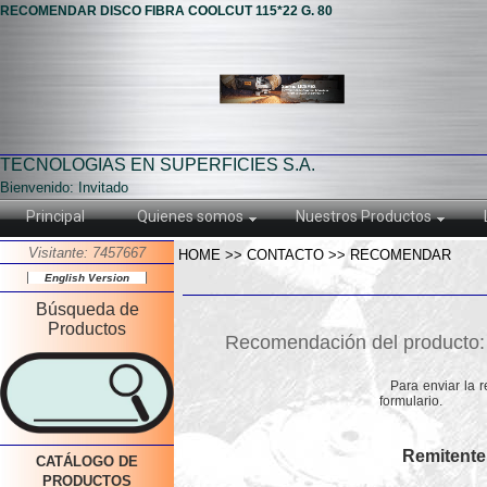
RECOMENDAR DISCO FIBRA COOLCUT 115*22 G. 80
TECNOLOGIAS EN SUPERFICIES S.A.
Bienvenido: Invitado
Principal
Quienes somos
Nuestros Productos
Visitante: 7457667
HOME >> CONTACTO >> RECOMENDAR
English Version
Búsqueda de
Productos
Recomendación del product
Para enviar la 
formulario.
Remitente
CATÁLOGO DE
PRODUCTOS