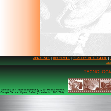
|
|
|
ABRASIVOS
BIO CIRCLE
CEPILLOS DE ALAMBRE
QU
TECNOLOGIA
Testeado con Internet Explorer 8, 9, 10, Mozilla FireFox,
Google Chrome, Opera, Safari. (Optimizado 1280x720)