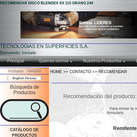
RECOMENDAR DISCO BLENDEX XX 115 GRANO 240
TECNOLOGIAS EN SUPERFICIES S.A.
Bienvenido: Invitado
Principal
Quienes somos
Nuestros Productos
Visitante: 7446660
HOME >> CONTACTO >> RECOMENDAR
English Version
Búsqueda de
Productos
Recomendación del product
Para enviar la 
formulario.
Remitente
CATÁLOGO DE
PRODUCTOS