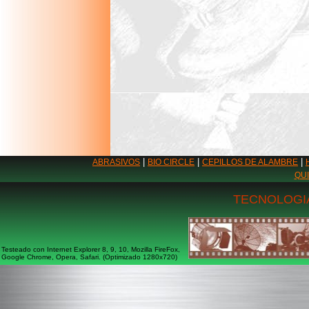
|
|
|
ABRASIVOS
BIO CIRCLE
CEPILLOS DE ALAMBRE
QU
TECNOLOGIA
Testeado con Internet Explorer 8, 9, 10, Mozilla FireFox,
Google Chrome, Opera, Safari. (Optimizado 1280x720)