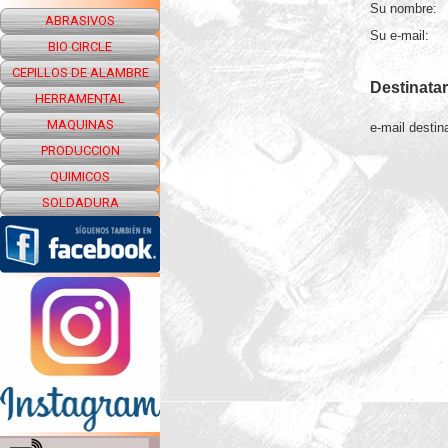
Su nombre:
ABRASIVOS
Su e-mail:
BIO CIRCLE
CEPILLOS DE ALAMBRE
Destinatar
HERRAMENTAL
MAQUINAS
e-mail destina
PRODUCCION
QUIMICOS
SOLDADURA