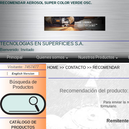
RECOMENDAR AEROSOL SUPER COLOR VERDE OSC.
TECNOLOGIAS EN SUPERFICIES S.A.
Bienvenido: Invitado
Principal
Quienes somos
Nuestros Productos
Visitante: 7457477
HOME >> CONTACTO >> RECOMENDAR
English Version
Búsqueda de
Productos
Recomendación del produc
Para enviar la 
formulario.
Remitente
CATÁLOGO DE
PRODUCTOS