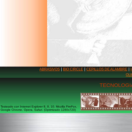
|
|
|
ABRASIVOS
BIO CIRCLE
CEPILLOS DE ALAMBRE
QU
TECNOLOGIA
Testeado con Internet Explorer 8, 9, 10, Mozilla FireFox,
Google Chrome, Opera, Safari. (Optimizado 1280x720)