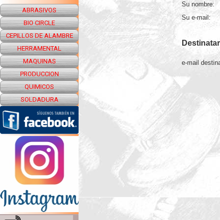
Su nombre:
ABRASIVOS
Su e-mail:
BIO CIRCLE
CEPILLOS DE ALAMBRE
Destinatar
HERRAMENTAL
MAQUINAS
e-mail destina
PRODUCCION
QUIMICOS
SOLDADURA