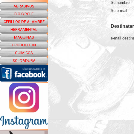
Su nombre:
ABRASIVOS
Su e-mail:
BIO CIRCLE
CEPILLOS DE ALAMBRE
Destinatar
HERRAMENTAL
MAQUINAS
e-mail destina
PRODUCCION
QUIMICOS
SOLDADURA