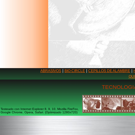
|
|
|
ABRASIVOS
BIO CIRCLE
CEPILLOS DE ALAMBRE
QU
TECNOLOGIA
Testeado con Internet Explorer 8, 9, 10, Mozilla FireFox,
Google Chrome, Opera, Safari. (Optimizado 1280x720)