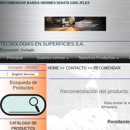
RECOMENDAR BANDA HERMES 50X478 #400 JFLEX
TECNOLOGIAS EN SUPERFICIES S.A.
Bienvenido: Invitado
Principal
Quienes somos
Nuestros Productos
Visitante: 7459857
HOME >> CONTACTO >> RECOMENDAR
English Version
Búsqueda de
Productos
Recomendación del product
Para enviar la 
formulario.
Remitente
CATÁLOGO DE
PRODUCTOS