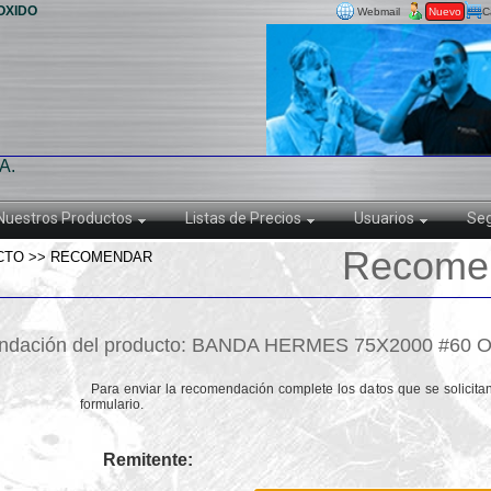
OXIDO
Webmail
Nuevo
C
A.
Nuestros Productos
Listas de Precios
Usuarios
Seg
Recomen
CTO >> RECOMENDAR
dación del producto: BANDA HERMES 75X2000 #60 
Para enviar la recomendación complete los datos que se solicitan
formulario.
Remitente: