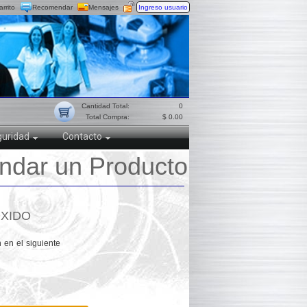
arrito
Recomendar
Mensajes
Ingreso usuario
Cantidad Total:
0
Total Compra:
$ 0.00
uridad
Contacto
dar un Producto
OXIDO
 en el siguiente