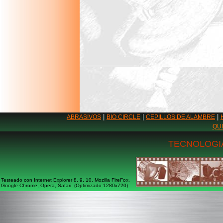
|
|
|
ABRASIVOS
BIO CIRCLE
CEPILLOS DE ALAMBRE
QU
TECNOLOGIA
Testeado con Internet Explorer 8, 9, 10, Mozilla FireFox,
Google Chrome, Opera, Safari. (Optimizado 1280x720)