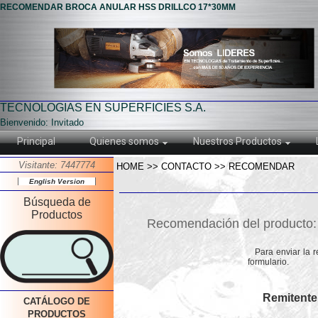
RECOMENDAR BROCA ANULAR HSS DRILLCO 17*30MM
TECNOLOGIAS EN SUPERFICIES S.A.
Bienvenido: Invitado
Principal
Quienes somos
Nuestros Productos
Visitante: 7447774
HOME >> CONTACTO >> RECOMENDAR
English Version
Búsqueda de
Productos
Recomendación del produc
Para enviar la 
formulario.
Remitente
CATÁLOGO DE
PRODUCTOS