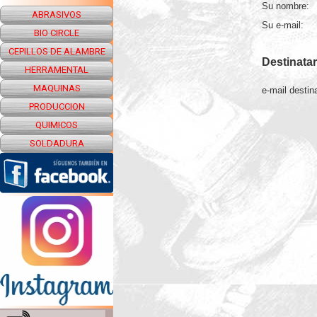
Su nombre:
ABRASIVOS
Su e-mail:
BIO CIRCLE
CEPILLOS DE ALAMBRE
Destinatar
HERRAMENTAL
MAQUINAS
e-mail destina
PRODUCCION
QUIMICOS
SOLDADURA