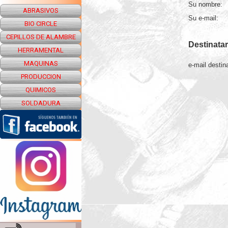
Su nombre:
ABRASIVOS
Su e-mail:
BIO CIRCLE
CEPILLOS DE ALAMBRE
Destinatar
HERRAMENTAL
MAQUINAS
e-mail destina
PRODUCCION
QUIMICOS
SOLDADURA