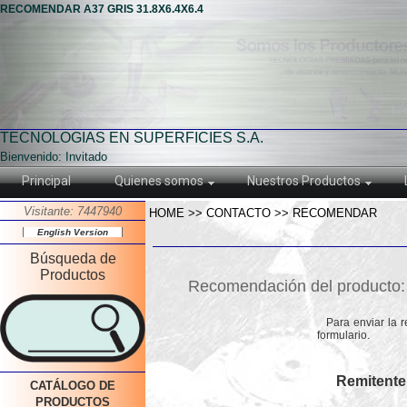
RECOMENDAR A37 GRIS 31.8X6.4X6.4
TECNOLOGIAS EN SUPERFICIES S.A.
Bienvenido: Invitado
Principal
Quienes somos
Nuestros Productos
Visitante: 7447940
HOME >> CONTACTO >> RECOMENDAR
English Version
Búsqueda de
Productos
Recomendación del producto
Para enviar la 
formulario.
Remitente
CATÁLOGO DE
PRODUCTOS