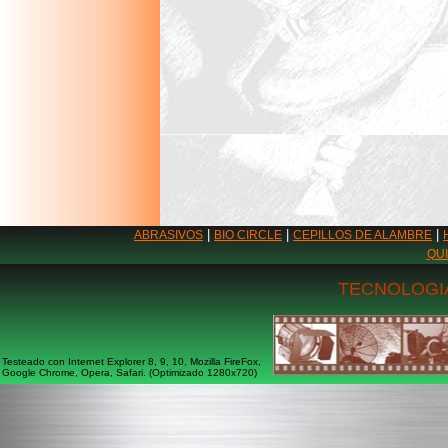
|
|
|
ABRASIVOS
BIO CIRCLE
CEPILLOS DE ALAMBRE
QU
TECNOLOGIA
Testeado con Internet Explorer 8, 9, 10, Mozilla FireFox,
Google Chrome, Opera, Safari. (Optimizado 1280x720)