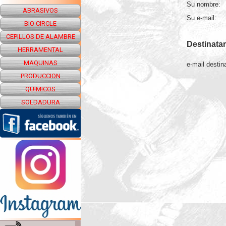
Su nombre:
ABRASIVOS
Su e-mail:
BIO CIRCLE
CEPILLOS DE ALAMBRE
Destinatar
HERRAMENTAL
MAQUINAS
e-mail destina
PRODUCCION
QUIMICOS
SOLDADURA