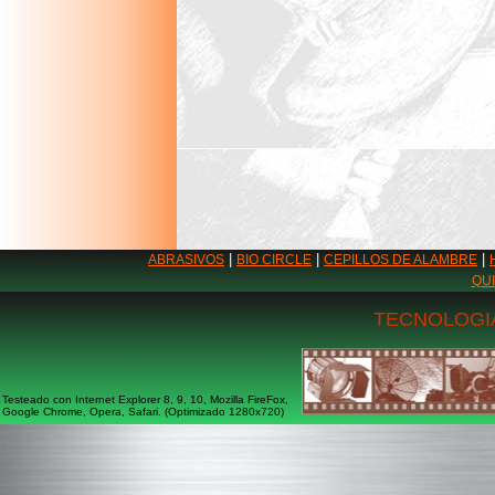
|
|
|
ABRASIVOS
BIO CIRCLE
CEPILLOS DE ALAMBRE
QU
TECNOLOGIA
Testeado con Internet Explorer 8, 9, 10, Mozilla FireFox,
Google Chrome, Opera, Safari. (Optimizado 1280x720)