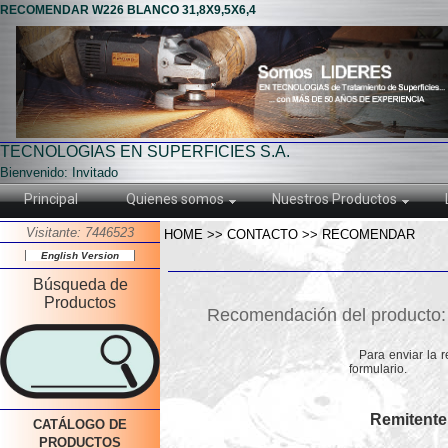
RECOMENDAR W226 BLANCO 31,8X9,5X6,4
TECNOLOGIAS EN SUPERFICIES S.A.
Bienvenido: Invitado
Principal
Quienes somos
Nuestros Productos
Visitante: 7446523
HOME >> CONTACTO >> RECOMENDAR
English Version
Búsqueda de
Productos
Recomendación del product
Para enviar la 
formulario.
Remitente
CATÁLOGO DE
PRODUCTOS