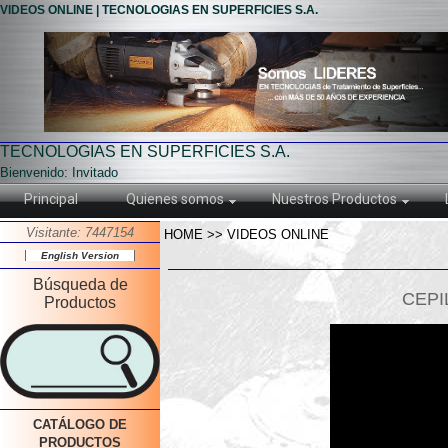
VIDEOS ONLINE | TECNOLOGIAS EN SUPERFICIES S.A.
TECNOLOGIAS EN SUPERFICIES S.A.
Bienvenido: Invitado
Principal
Quienes somos
Nuestros Productos
Visitante: 7447154
HOME >> VIDEOS ONLINE
English Version
Búsqueda de
CEPI
Productos
CATÁLOGO DE
PRODUCTOS