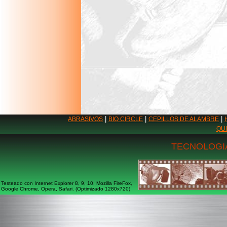
|
|
|
ABRASIVOS
BIO CIRCLE
CEPILLOS DE ALAMBRE
QU
TECNOLOGIA
Testeado con Internet Explorer 8, 9, 10, Mozilla FireFox,
Google Chrome, Opera, Safari. (Optimizado 1280x720)