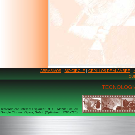
|
|
|
ABRASIVOS
BIO CIRCLE
CEPILLOS DE ALAMBRE
QU
TECNOLOGIA
Testeado con Internet Explorer 8, 9, 10, Mozilla FireFox,
Google Chrome, Opera, Safari. (Optimizado 1280x720)