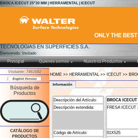
BROCA ICECUT 25*30 MM | HERRAMENTAL | ICECUT
TECNOLOGIAS EN SUPERFICIES S.A.
Bienvenido: Invitado
Principal
Quienes somos
Nuestros Productos
Visitante: 7461682
HOME >> HERRAMENTAL >> ICECUT >> BROC
English Version
Información
Búsqueda de
Productos
Descripción del Artículo:
BROCA ICECUT 
Descripción extendida:
FRESA ICECUT 
CATÁLOGO DE
Código de Artículo:
01X525
PRODUCTOS