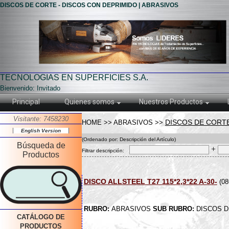
DISCOS DE CORTE - DISCOS CON DEPRIMIDO | ABRASIVOS
TECNOLOGIAS EN SUPERFICIES S.A.
Bienvenido: Invitado
Principal
Quienes somos
Nuestros Productos
Visitante: 7458230
DISCOS DE CORTE
HOME >> ABRASIVOS >>
English Version
(Ordenado por: Descripción del Artículo)
Búsqueda de
+
Filtrar descripción:
Productos
DISCO ALLSTEEL T27 115*2,3*22 A-30-
(08
RUBRO:
ABRASIVOS
SUB RUBRO:
DISCOS D
CATÁLOGO DE
PRODUCTOS