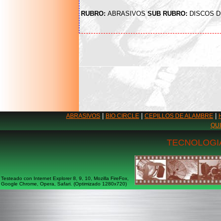
RUBRO:
ABRASIVOS
SUB RUBRO:
DISCOS D
|
|
|
ABRASIVOS
BIO CIRCLE
CEPILLOS DE ALAMBRE
QU
TECNOLOGIA
Testeado con Internet Explorer 8, 9, 10, Mozilla FireFox,
Google Chrome, Opera, Safari. (Optimizado 1280x720)