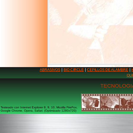
|
|
|
ABRASIVOS
BIO CIRCLE
CEPILLOS DE ALAMBRE
QU
TECNOLOGIA
Testeado con Internet Explorer 8, 9, 10, Mozilla FireFox,
Google Chrome, Opera, Safari. (Optimizado 1280x720)