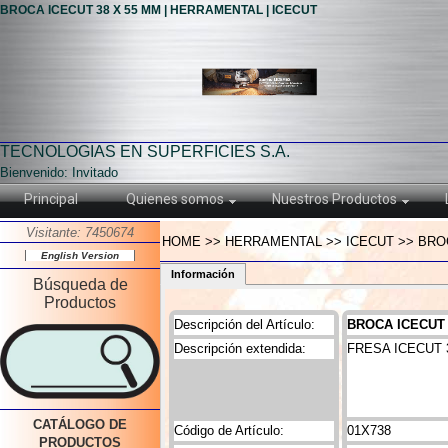
BROCA ICECUT 38 X 55 MM | HERRAMENTAL | ICECUT
TECNOLOGIAS EN SUPERFICIES S.A.
Bienvenido: Invitado
Principal
Quienes somos
Nuestros Productos
Visitante: 7450674
HOME >> HERRAMENTAL >> ICECUT >> BROC
English Version
Información
Búsqueda de
Productos
Descripción del Artículo:
BROCA ICECUT 
Descripción extendida:
FRESA ICECUT 
CATÁLOGO DE
Código de Artículo:
01X738
PRODUCTOS