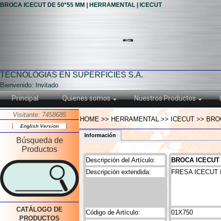
BROCA ICECUT DE 50*55 MM | HERRAMENTAL | ICECUT
TECNOLOGIAS EN SUPERFICIES S.A.
Bienvenido: Invitado
Principal
Quienes somos
Nuestros Productos
Visitante: 7458685
HOME >> HERRAMENTAL >> ICECUT >> BROC
English Version
Información
Búsqueda de
Productos
Descripción del Artículo:
BROCA ICECUT 
Descripción extendida:
FRESA ICECUT 
CATÁLOGO DE
Código de Artículo:
01X750
PRODUCTOS