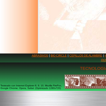
|
|
|
ABRASIVOS
BIO CIRCLE
CEPILLOS DE ALAMBRE
QU
TECNOLOGIA
Testeado con Internet Explorer 8, 9, 10, Mozilla FireFox,
Google Chrome, Opera, Safari. (Optimizado 1280x720)