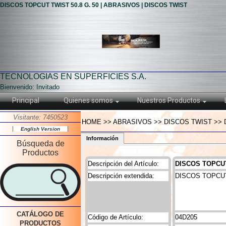
DISCOS TOPCUT TWIST 50.8 G. 50 | ABRASIVOS | DISCOS TWIST
TECNOLOGIAS EN SUPERFICIES S.A.
Bienvenido: Invitado
Principal
Quienes somos
Nuestros Productos
Visitante: 7450523
HOME >> ABRASIVOS >> DISCOS TWIST >> D
English Version
Información
Búsqueda de
Productos
Descripción del Artículo:
DISCOS TOPCUT
Descripción extendida:
DISCOS TOPCUT
CATÁLOGO DE
Código de Artículo:
04D205
PRODUCTOS