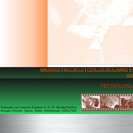
|
|
|
ABRASIVOS
BIO CIRCLE
CEPILLOS DE ALAMBRE
QU
TECNOLOGIA
Testeado con Internet Explorer 8, 9, 10, Mozilla FireFox,
Google Chrome, Opera, Safari. (Optimizado 1280x720)