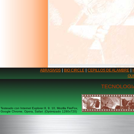
|
|
|
ABRASIVOS
BIO CIRCLE
CEPILLOS DE ALAMBRE
QU
TECNOLOGIA
Testeado con Internet Explorer 8, 9, 10, Mozilla FireFox,
Google Chrome, Opera, Safari. (Optimizado 1280x720)