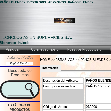
PAÑOS BLENDEX 150*230 GRIS | ABRASIVOS | PAÑOS BLENDEX
TECNOLOGIAS EN SUPERFICIES S.A.
Bienvenido: Invitado
Principal
Quienes somos
Nuestros Productos
Visitante: 7458308
HOME >> ABRASIVOS >> PAÑOS BLENDEX >>
English Version
Información
Búsqueda de
Productos
Descripción del Artículo:
PAÑOS BLENDEX
Descripción extendida:
PAÑOS 150 X 2
CATÁLOGO DE
Código de Artículo:
07A200
PRODUCTOS