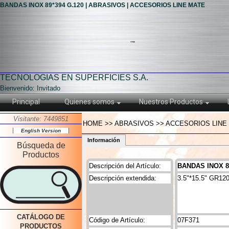
BANDAS INOX 89*394 G.120 | ABRASIVOS | ACCESORIOS LINE MATE
TECNOLOGIAS EN SUPERFICIES S.A.
Bienvenido: Invitado
Principal
Quienes somos
Nuestros Productos
Visitante: 7449851
HOME >> ABRASIVOS >> ACCESORIOS LINE M
English Version
Información
Búsqueda de
Productos
Descripción del Artículo:
BANDAS INOX 89
Descripción extendida:
3.5"*15.5" GR1
CATÁLOGO DE
Código de Artículo:
07F371
PRODUCTOS