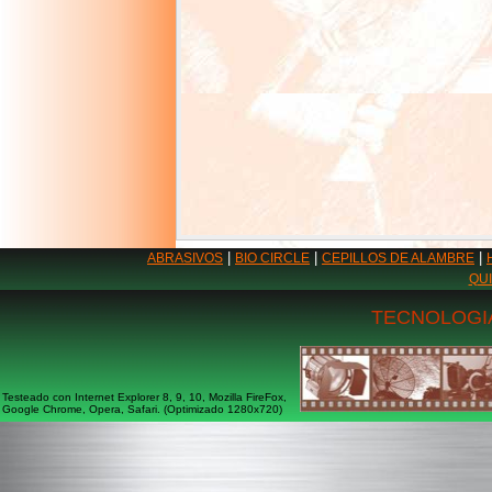
|
|
|
ABRASIVOS
BIO CIRCLE
CEPILLOS DE ALAMBRE
QU
TECNOLOGIA
Testeado con Internet Explorer 8, 9, 10, Mozilla FireFox,
Google Chrome, Opera, Safari. (Optimizado 1280x720)