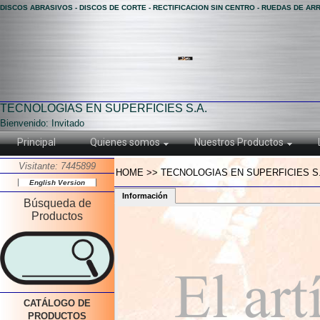
DISCOS ABRASIVOS - DISCOS DE CORTE - RECTIFICACION SIN CENTRO - RUEDAS DE AR
TECNOLOGIAS EN SUPERFICIES S.A.
Bienvenido: Invitado
Principal
Quienes somos
Nuestros Productos
Visitante: 7445899
HOME >> TECNOLOGIAS EN SUPERFICIES S.
English Version
Información
Búsqueda de
Productos
CATÁLOGO DE
PRODUCTOS