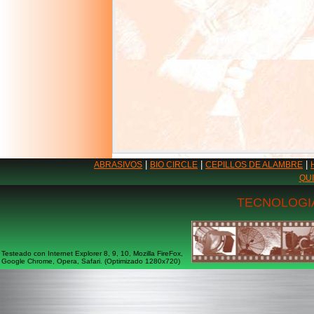
|
|
|
ABRASIVOS
BIO CIRCLE
CEPILLOS DE ALAMBRE
QU
TECNOLOGIA
Testeado con Internet Explorer 8, 9, 10, Mozilla FireFox,
Google Chrome, Opera, Safari. (Optimizado 1280x720)