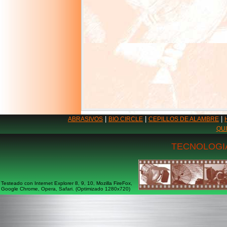
|
|
|
ABRASIVOS
BIO CIRCLE
CEPILLOS DE ALAMBRE
QU
TECNOLOGIA
Testeado con Internet Explorer 8, 9, 10, Mozilla FireFox,
Google Chrome, Opera, Safari. (Optimizado 1280x720)