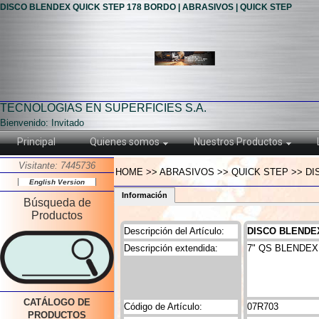
DISCO BLENDEX QUICK STEP 178 BORDO | ABRASIVOS | QUICK STEP
TECNOLOGIAS EN SUPERFICIES S.A.
Bienvenido: Invitado
Principal
Quienes somos
Nuestros Productos
Visitante: 7445736
HOME >> ABRASIVOS >> QUICK STEP >> DI
English Version
Información
Búsqueda de
Productos
Descripción del Artículo:
DISCO BLENDE
Descripción extendida:
7" QS BLENDE
CATÁLOGO DE
Código de Artículo:
07R703
PRODUCTOS