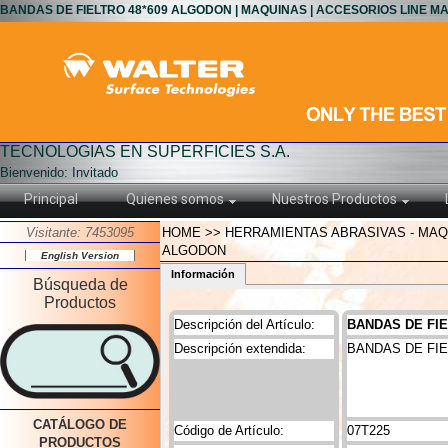
BANDAS DE FIELTRO 48*609 ALGODON | MAQUINAS | ACCESORIOS LINE M
TECNOLOGIAS EN SUPERFICIES S.A.
Bienvenido: Invitado
Principal
Quienes somos
Nuestros Productos
Visitante: 7453095
HOME >> HERRAMIENTAS ABRASIVAS - MAQU
ALGODON
English Version
Información
Búsqueda de
Productos
Descripción del Artículo:
BANDAS DE FIE
Descripción extendida:
BANDAS DE FIEL
CATÁLOGO DE
Código de Artículo:
07T225
PRODUCTOS