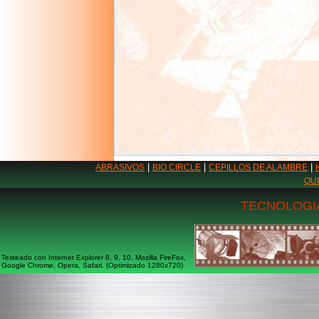
|
|
|
ABRASIVOS
BIO CIRCLE
CEPILLOS DE ALAMBRE
QU
TECNOLOGIA
Testeado con Internet Explorer 8, 9, 10, Mozilla FireFox,
Google Chrome, Opera, Safari. (Optimizado 1280x720)