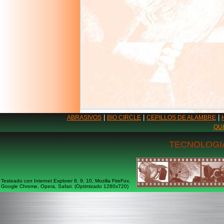
|
|
|
ABRASIVOS
BIO CIRCLE
CEPILLOS DE ALAMBRE
QU
TECNOLOGIA
Testeado con Internet Explorer 8, 9, 10, Mozilla FireFox,
Google Chrome, Opera, Safari. (Optimizado 1280x720)