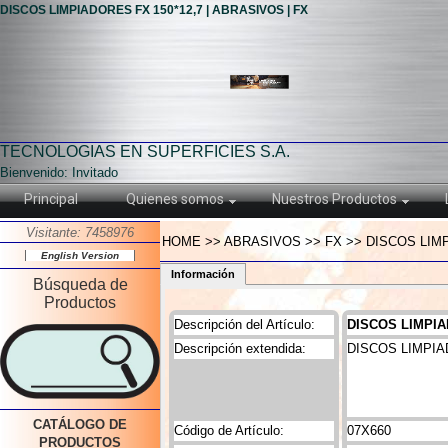
DISCOS LIMPIADORES FX 150*12,7 | ABRASIVOS | FX
TECNOLOGIAS EN SUPERFICIES S.A.
Bienvenido: Invitado
Principal
Quienes somos
Nuestros Productos
Visitante: 7458976
HOME >> ABRASIVOS >> FX >> DISCOS LIMP
English Version
Información
Búsqueda de
Productos
Descripción del Artículo:
DISCOS LIMPIA
Descripción extendida:
DISCOS LIMPIA
CATÁLOGO DE
Código de Artículo:
07X660
PRODUCTOS