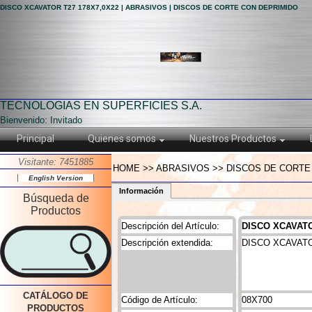
DISCO XCAVATOR T27 178X7,0X22 | ABRASIVOS | DISCOS DE CORTE CON DEPRIMIDO
TECNOLOGIAS EN SUPERFICIES S.A.
Bienvenido: Invitado
Principal
Quienes somos
Nuestros Productos
Visitante: 7451885
HOME >> ABRASIVOS >> DISCOS DE CORTE 
English Version
Información
Búsqueda de
Productos
Descripción del Artículo:
DISCO XCAVATO
Descripción extendida:
DISCO XCAVATO
CATÁLOGO DE
Código de Artículo:
08X700
PRODUCTOS