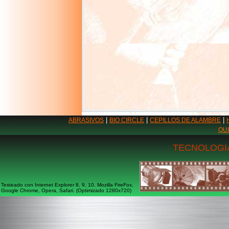
|
|
|
ABRASIVOS
BIO CIRCLE
CEPILLOS DE ALAMBRE
QU
TECNOLOGIA
Testeado con Internet Explorer 8, 9, 10, Mozilla FireFox,
Google Chrome, Opera, Safari. (Optimizado 1280x720)