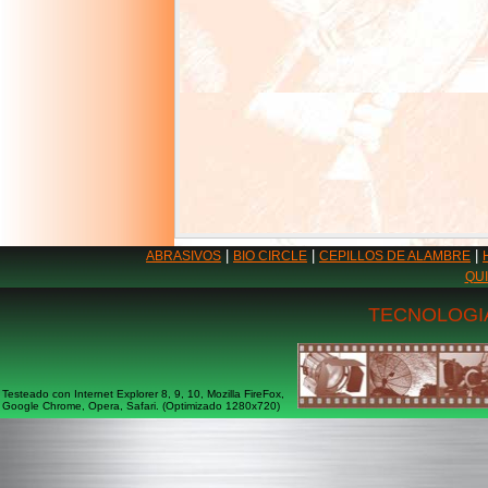
|
|
|
ABRASIVOS
BIO CIRCLE
CEPILLOS DE ALAMBRE
QU
TECNOLOGIA
Testeado con Internet Explorer 8, 9, 10, Mozilla FireFox,
Google Chrome, Opera, Safari. (Optimizado 1280x720)