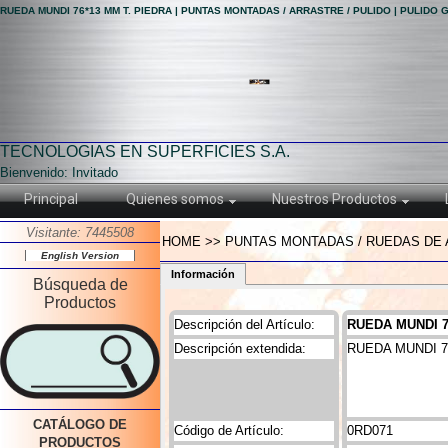
RUEDA MUNDI 76*13 MM T. PIEDRA | PUNTAS MONTADAS / ARRASTRE / PULIDO | PULIDO
TECNOLOGIAS EN SUPERFICIES S.A.
Bienvenido: Invitado
Principal
Quienes somos
Nuestros Productos
Visitante: 7445508
HOME >> PUNTAS MONTADAS / RUEDAS DE A
English Version
Información
Búsqueda de
Productos
Descripción del Artículo:
RUEDA MUNDI 7
Descripción extendida:
RUEDA MUNDI 7
CATÁLOGO DE
Código de Artículo:
0RD071
PRODUCTOS