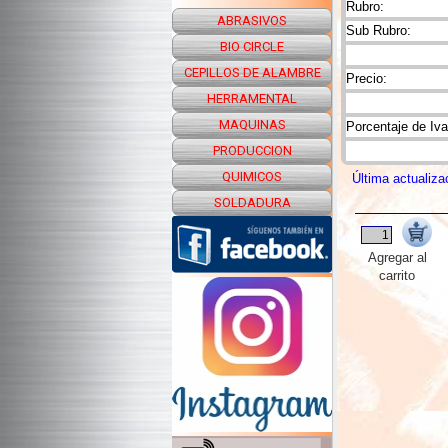
Rubro:
ABRASIVOS
Sub Rubro:
BIO CIRCLE
CEPILLOS DE ALAMBRE
Precio:
HERRAMENTAL
MAQUINAS
Porcentaje de Iva
PRODUCCION
QUIMICOS
Última actualiza
SOLDADURA
Agregar al
carrito