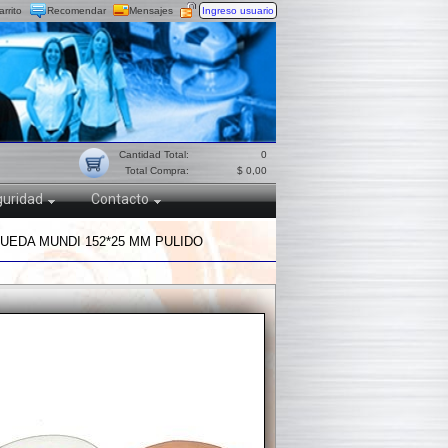
arrito
Recomendar
Mensajes
Ingreso usuario
Cantidad Total:
0
Total Compra:
$ 0,00
uridad
Contacto
UEDA MUNDI 152*25 MM PULIDO