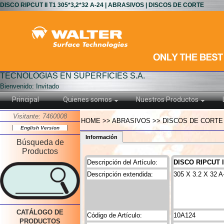
DISCO RIPCUT II T1 305*3,2*32 A-24 | ABRASIVOS | DISCOS DE CORTE
TECNOLOGIAS EN SUPERFICIES S.A.
Bienvenido: Invitado
Principal
Quienes somos
Nuestros Productos
Visitante: 7460008
HOME >> ABRASIVOS >> DISCOS DE CORTE >> 
English Version
Información
Búsqueda de
Productos
Descripción del Artículo:
DISCO RIPCUT II
Descripción extendida:
305 X 3.2 X 32 A
CATÁLOGO DE
Código de Artículo:
10A124
PRODUCTOS