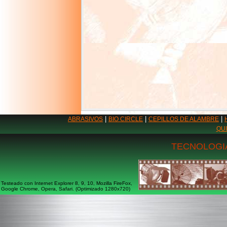
|
|
|
ABRASIVOS
BIO CIRCLE
CEPILLOS DE ALAMBRE
QU
TECNOLOGIA
Testeado con Internet Explorer 8, 9, 10, Mozilla FireFox,
Google Chrome, Opera, Safari. (Optimizado 1280x720)