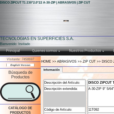
DISCO ZIPCUT T1 230*2.0*22 A-30-ZIP | ABRASIVOS | ZIP CUT
TECNOLOGIAS EN SUPERFICIES S.A.
Bienvenido: Invitado
Principal
Quienes somos
Nuestros Productos
Visitante: 7458697
HOME >> ABRASIVOS >> ZIP CUT >> DISCO ZI
English Version
Información
Búsqueda de
Productos
Descripción del Artículo:
DISCO ZIPCUT T1
Descripción extendida:
A-30-ZIP 9" 5/64"
CATÁLOGO DE
Código de Artículo:
11T092
PRODUCTOS