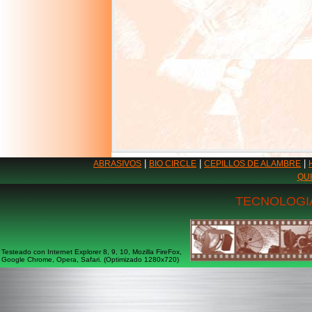
|
|
|
ABRASIVOS
BIO CIRCLE
CEPILLOS DE ALAMBRE
QU
TECNOLOGIA
Testeado con Internet Explorer 8, 9, 10, Mozilla FireFox,
Google Chrome, Opera, Safari. (Optimizado 1280x720)