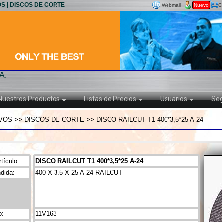
OS | DISCOS DE CORTE
Webmail
Nuevo
C
A.
Nuestros Productos
Listas de Precios
Usuarios
Seg
OS >> DISCOS DE CORTE >> DISCO RAILCUT T1 400*3,5*25 A-24
tículo:
DISCO RAILCUT T1 400*3,5*25 A-24
dida:
400 X 3.5 X 25 A-24 RAILCUT
o:
11V163