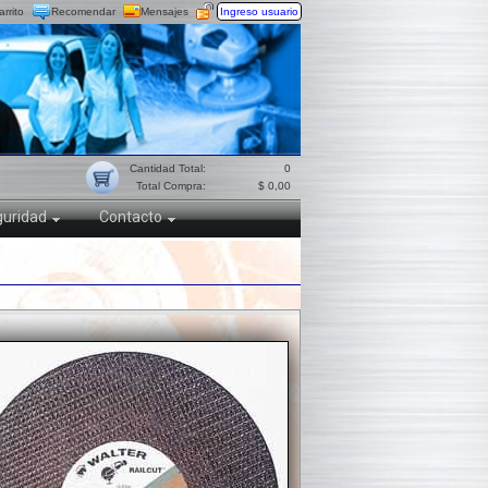
arrito
Recomendar
Mensajes
Ingreso usuario
Cantidad Total:
0
Total Compra:
$ 0,00
uridad
Contacto