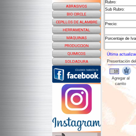
Rubro:
ABRASIVOS
Sub Rubro:
BIO CIRCLE
CEPILLOS DE ALAMBRE
Precio:
HERRAMENTAL
MAQUINAS
Porcentaje de Iva
PRODUCCION
QUIMICOS
Última actualiza
Presentación de
SOLDADURA
Agregar al
carrito