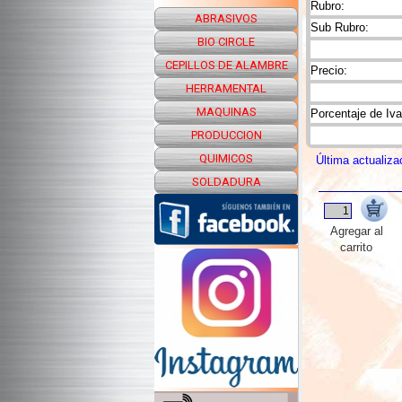
Rubro:
ABRASIVOS
Sub Rubro:
BIO CIRCLE
CEPILLOS DE ALAMBRE
Precio:
HERRAMENTAL
MAQUINAS
Porcentaje de Iva
PRODUCCION
QUIMICOS
Última actualiza
SOLDADURA
Agregar al
carrito