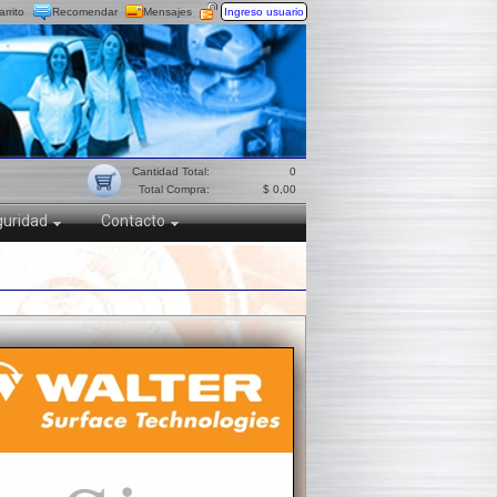
arrito
Recomendar
Mensajes
Ingreso usuario
Cantidad Total:
0
Total Compra:
$ 0,00
uridad
Contacto