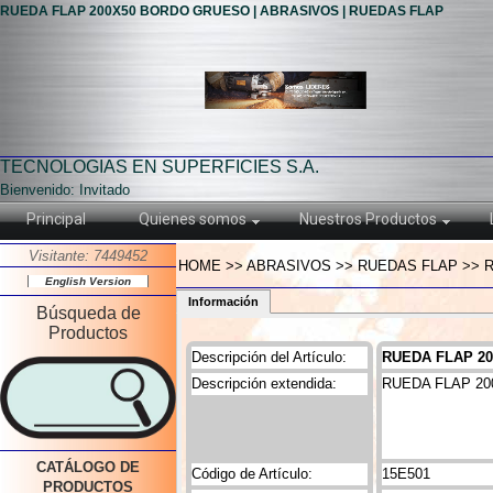
RUEDA FLAP 200X50 BORDO GRUESO | ABRASIVOS | RUEDAS FLAP
TECNOLOGIAS EN SUPERFICIES S.A.
Bienvenido: Invitado
Principal
Quienes somos
Nuestros Productos
Visitante: 7449452
HOME >> ABRASIVOS >> RUEDAS FLAP >> 
English Version
Información
Búsqueda de
Productos
Descripción del Artículo:
RUEDA FLAP 2
Descripción extendida:
RUEDA FLAP 2
CATÁLOGO DE
Código de Artículo:
15E501
PRODUCTOS