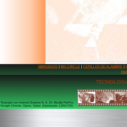
|
|
|
ABRASIVOS
BIO CIRCLE
CEPILLOS DE ALAMBRE
QU
TECNOLOGIA
Testeado con Internet Explorer 8, 9, 10, Mozilla FireFox,
Google Chrome, Opera, Safari. (Optimizado 1280x720)