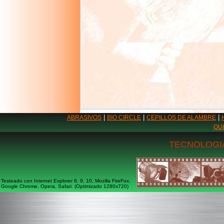
|
|
|
ABRASIVOS
BIO CIRCLE
CEPILLOS DE ALAMBRE
QU
TECNOLOGIA
Testeado con Internet Explorer 8, 9, 10, Mozilla FireFox,
Google Chrome, Opera, Safari. (Optimizado 1280x720)