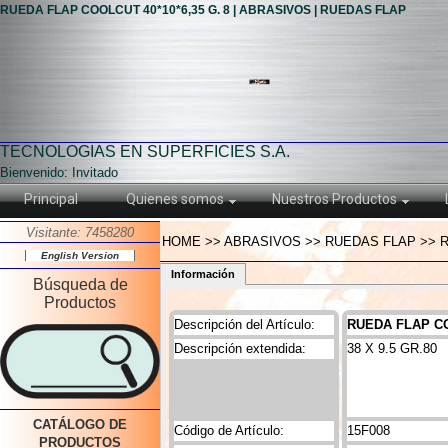
RUEDA FLAP COOLCUT 40*10*6,35 G. 8 | ABRASIVOS | RUEDAS FLAP
TECNOLOGIAS EN SUPERFICIES S.A.
Bienvenido: Invitado
Principal
Quienes somos
Nuestros Productos
Visitante: 7458280
HOME >> ABRASIVOS >> RUEDAS FLAP >> RU
English Version
Información
Búsqueda de
Productos
Descripción del Artículo:
RUEDA FLAP CO
Descripción extendida:
38 X 9.5 GR.80
CATÁLOGO DE
Código de Artículo:
15F008
PRODUCTOS