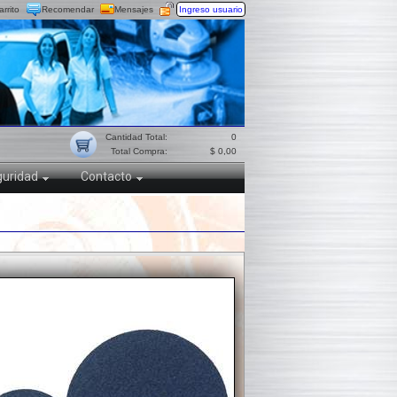
arrito
Recomendar
Mensajes
Ingreso usuario
Cantidad Total:
0
Total Compra:
$ 0,00
uridad
Contacto