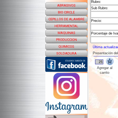
Rubro:
ABRASIVOS
Sub Rubro:
BIO CIRCLE
CEPILLOS DE ALAMBRE
Precio:
HERRAMENTAL
MAQUINAS
Porcentaje de Iva
PRODUCCION
QUIMICOS
Última actualiza
Presentación de
SOLDADURA
Agregar al
carrito