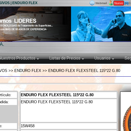
SIVOS | ENDURO FLEX
Webmail
Nuevo
C
A.
Nuestros Productos
Listas de Precios
Usuarios
Seg
VOS >> ENDURO FLEX >> ENDURO FLEX FLEXSTEEL 115*22 G.80
tículo:
ENDURO FLEX FLEXSTEEL 115*22 G.80
dida:
ENDURO FLEX FLEXSTEEL 115*22 G.80
o:
15W458