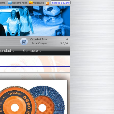
arrito
Recomendar
Mensajes
Ingreso usuario
Cantidad Total:
0
Total Compra:
$ 0,00
uridad
Contacto