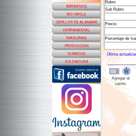
Rubro:
ABRASIVOS
Sub Rubro:
BIO CIRCLE
CEPILLOS DE ALAMBRE
Precio:
HERRAMENTAL
MAQUINAS
Porcentaje de Iva
PRODUCCION
QUIMICOS
Última actualiza
SOLDADURA
Agregar al
carrito