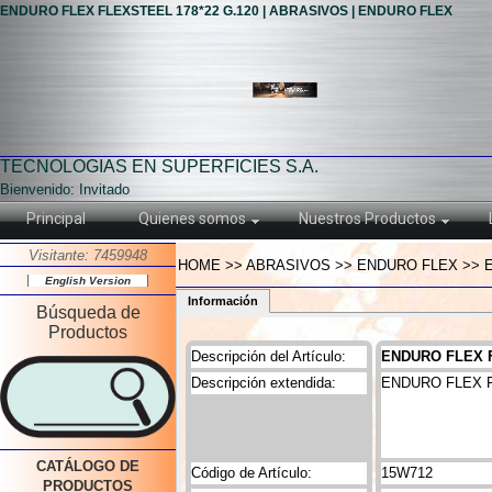
ENDURO FLEX FLEXSTEEL 178*22 G.120 | ABRASIVOS | ENDURO FLEX
TECNOLOGIAS EN SUPERFICIES S.A.
Bienvenido: Invitado
Principal
Quienes somos
Nuestros Productos
Visitante: 7459948
HOME >> ABRASIVOS >> ENDURO FLEX >> E
English Version
Información
Búsqueda de
Productos
Descripción del Artículo:
ENDURO FLEX F
Descripción extendida:
ENDURO FLEX F
CATÁLOGO DE
Código de Artículo:
15W712
PRODUCTOS