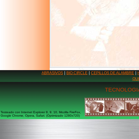
|
|
|
ABRASIVOS
BIO CIRCLE
CEPILLOS DE ALAMBRE
QU
TECNOLOGIA
Testeado con Internet Explorer 8, 9, 10, Mozilla FireFox,
Google Chrome, Opera, Safari. (Optimizado 1280x720)