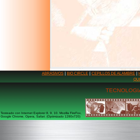
|
|
|
ABRASIVOS
BIO CIRCLE
CEPILLOS DE ALAMBRE
QU
TECNOLOGIA
Testeado con Internet Explorer 8, 9, 10, Mozilla FireFox,
Google Chrome, Opera, Safari. (Optimizado 1280x720)