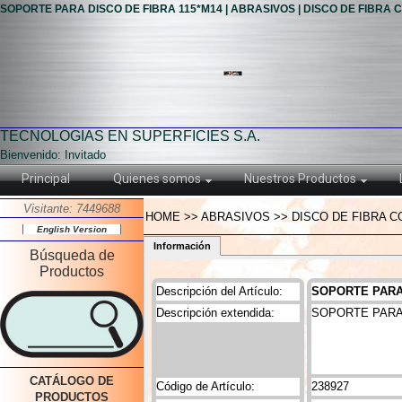
SOPORTE PARA DISCO DE FIBRA 115*M14 | ABRASIVOS | DISCO DE FIBRA 
TECNOLOGIAS EN SUPERFICIES S.A.
Bienvenido: Invitado
Principal
Quienes somos
Nuestros Productos
Visitante: 7449688
HOME >> ABRASIVOS >> DISCO DE FIBRA C
English Version
Información
Búsqueda de
Productos
Descripción del Artículo:
SOPORTE PARA 
Descripción extendida:
SOPORTE PARA 
CATÁLOGO DE
Código de Artículo:
238927
PRODUCTOS