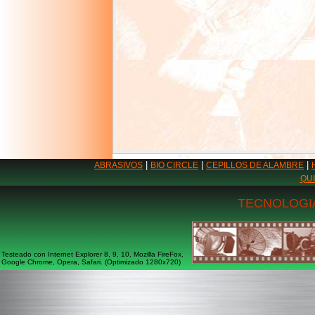
|
|
|
ABRASIVOS
BIO CIRCLE
CEPILLOS DE ALAMBRE
QU
TECNOLOGIA
Testeado con Internet Explorer 8, 9, 10, Mozilla FireFox,
Google Chrome, Opera, Safari. (Optimizado 1280x720)