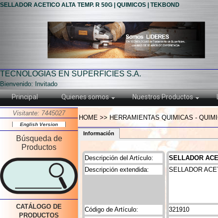
SELLADOR ACETICO ALTA TEMP. R 50G | QUIMICOS | TEKBOND
TECNOLOGIAS EN SUPERFICIES S.A.
Bienvenido: Invitado
Principal
Quienes somos
Nuestros Productos
Visitante: 7445027
HOME >> HERRAMIENTAS QUIMICAS - QUIMI
English Version
Información
Búsqueda de
Productos
Descripción del Artículo:
SELLADOR ACET
Descripción extendida:
SELLADOR ACET
CATÁLOGO DE
Código de Artículo:
321910
PRODUCTOS