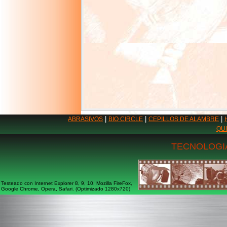
|
|
|
ABRASIVOS
BIO CIRCLE
CEPILLOS DE ALAMBRE
QU
TECNOLOGIA
Testeado con Internet Explorer 8, 9, 10, Mozilla FireFox,
Google Chrome, Opera, Safari. (Optimizado 1280x720)