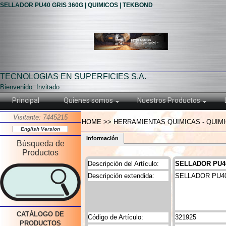
SELLADOR PU40 GRIS 360G | QUIMICOS | TEKBOND
TECNOLOGIAS EN SUPERFICIES S.A.
Bienvenido: Invitado
Principal
Quienes somos
Nuestros Productos
Visitante: 7445215
HOME >> HERRAMIENTAS QUIMICAS - QUIMI
English Version
Información
Búsqueda de
Productos
Descripción del Artículo:
SELLADOR PU40
Descripción extendida:
SELLADOR PU4
CATÁLOGO DE
Código de Artículo:
321925
PRODUCTOS