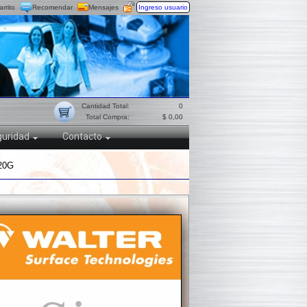
arrito
Recomendar
Mensajes
Ingreso usuario
Cantidad Total:
0
Total Compra:
$ 0,00
uridad
Contacto
20G