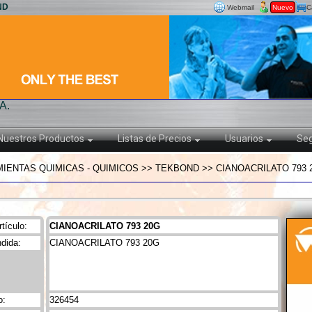
ND
Webmail
Nuevo
C
A.
Nuestros Productos
Listas de Precios
Usuarios
Seg
IENTAS QUIMICAS - QUIMICOS >> TEKBOND >> CIANOACRILATO 793 
tículo:
CIANOACRILATO 793 20G
dida:
CIANOACRILATO 793 20G
o:
326454