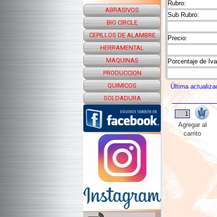
Rubro:
ABRASIVOS
Sub Rubro:
BIO CIRCLE
CEPILLOS DE ALAMBRE
Precio:
HERRAMENTAL
MAQUINAS
Porcentaje de Iva
PRODUCCION
QUIMICOS
Última actualiza
SOLDADURA
Agregar al
carrito