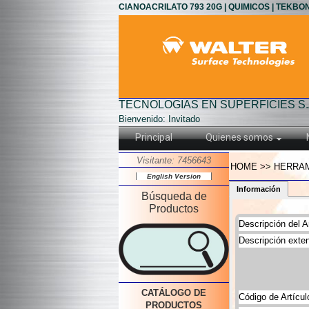
CIANOACRILATO 793 20G | QUIMICOS | TEKBO
TECNOLOGIAS EN SUPERFICIES S.
Bienvenido: Invitado
Principal
Quienes somos
Visitante: 7456643
HOME >> HERRAM
English Version
Información
Búsqueda de
Productos
Descripción del Ar
Descripción exten
CATÁLOGO DE
Código de Artícul
PRODUCTOS