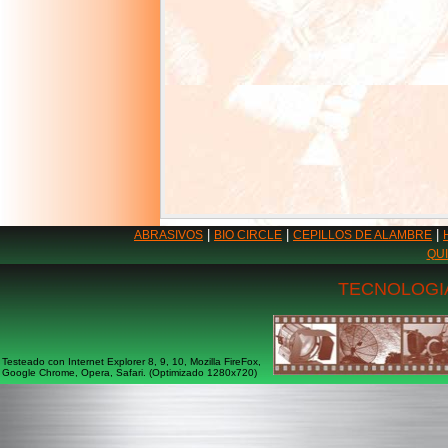
|
|
|
ABRASIVOS
BIO CIRCLE
CEPILLOS DE ALAMBRE
QU
TECNOLOGIA
Testeado con Internet Explorer 8, 9, 10, Mozilla FireFox,
Google Chrome, Opera, Safari. (Optimizado 1280x720)