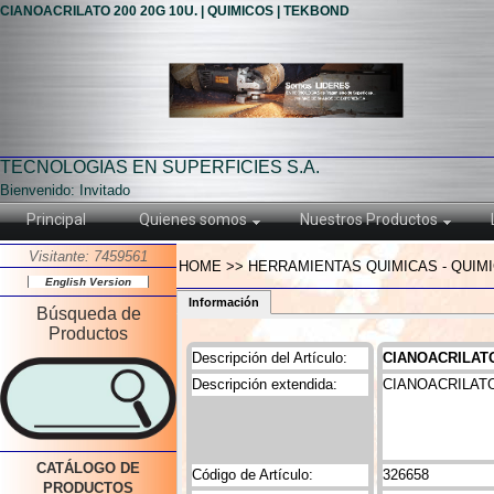
CIANOACRILATO 200 20G 10U. | QUIMICOS | TEKBOND
TECNOLOGIAS EN SUPERFICIES S.A.
Bienvenido: Invitado
Principal
Quienes somos
Nuestros Productos
Visitante: 7459561
HOME >> HERRAMIENTAS QUIMICAS - QUIMI
English Version
Información
Búsqueda de
Productos
Descripción del Artículo:
CIANOACRILATO
Descripción extendida:
CIANOACRILATO
CATÁLOGO DE
Código de Artículo:
326658
PRODUCTOS