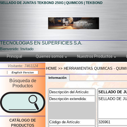
SELLADO DE JUNTAS TEKBOND 250G | QUIMICOS | TEKBOND
TECNOLOGIAS EN SUPERFICIES S.A.
Bienvenido: Invitado
Principal
Quienes somos
Nuestros Productos
Visitante: 7461124
HOME >> HERRAMIENTAS QUIMICAS - QUIM
English Version
Información
Búsqueda de
Productos
Descripción del Artículo:
SELLADO DE J
Descripción extendida:
SELLADO DE J
CATÁLOGO DE
Código de Artículo:
326961
PRODUCTOS