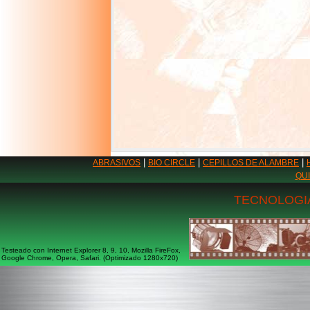
|
|
|
ABRASIVOS
BIO CIRCLE
CEPILLOS DE ALAMBRE
QU
TECNOLOGIA
Testeado con Internet Explorer 8, 9, 10, Mozilla FireFox,
Google Chrome, Opera, Safari. (Optimizado 1280x720)