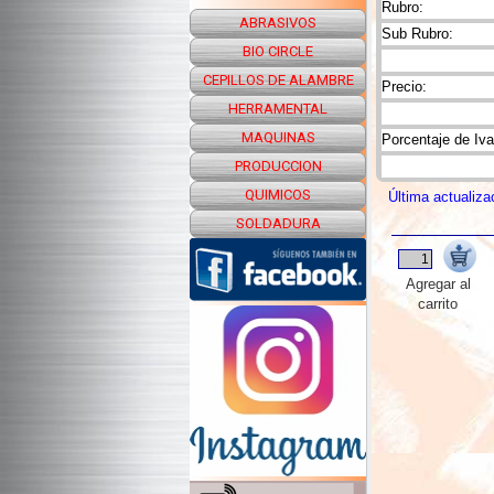
Rubro:
ABRASIVOS
Sub Rubro:
BIO CIRCLE
CEPILLOS DE ALAMBRE
Precio:
HERRAMENTAL
MAQUINAS
Porcentaje de Iva
PRODUCCION
QUIMICOS
Última actualiza
SOLDADURA
Agregar al
carrito