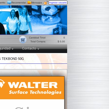
arrito
Recomendar
Mensajes
Ingreso usuario
Cantidad Total:
0
Total Compra:
$ 0,00
uridad
Contacto
S TEKBOND 50G