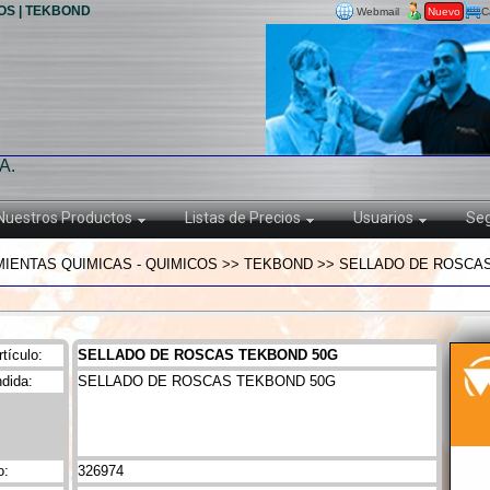
OS | TEKBOND
Webmail
Nuevo
C
A.
Nuestros Productos
Listas de Precios
Usuarios
Seg
IENTAS QUIMICAS - QUIMICOS >> TEKBOND >> SELLADO DE ROSCA
tículo:
SELLADO DE ROSCAS TEKBOND 50G
dida:
SELLADO DE ROSCAS TEKBOND 50G
o:
326974