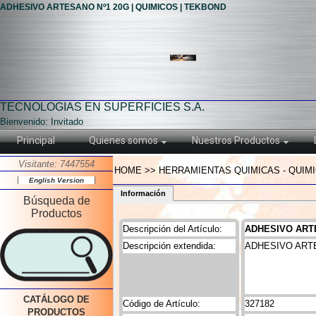
ADHESIVO ARTESANO Nº1 20G | QUIMICOS | TEKBOND
TECNOLOGIAS EN SUPERFICIES S.A.
Bienvenido: Invitado
Principal
Quienes somos
Nuestros Productos
Visitante: 7447554
HOME >> HERRAMIENTAS QUIMICAS - QUIM
English Version
Información
Búsqueda de
Productos
Descripción del Artículo:
ADHESIVO ART
Descripción extendida:
ADHESIVO ARTE
CATÁLOGO DE
Código de Artículo:
327182
PRODUCTOS