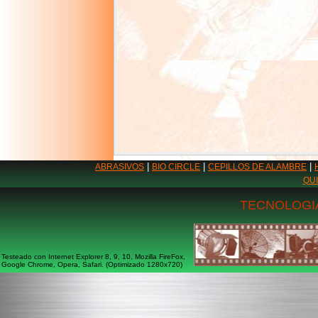
|
|
|
ABRASIVOS
BIO CIRCLE
CEPILLOS DE ALAMBRE
QU
TECNOLOGIA
Testeado con Internet Explorer 8, 9, 10, Mozilla FireFox,
Google Chrome, Opera, Safari. (Optimizado 1280x720)