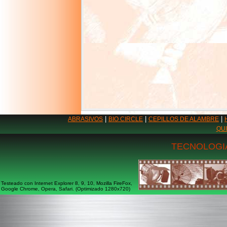
|
|
|
ABRASIVOS
BIO CIRCLE
CEPILLOS DE ALAMBRE
QU
TECNOLOGIA
Testeado con Internet Explorer 8, 9, 10, Mozilla FireFox,
Google Chrome, Opera, Safari. (Optimizado 1280x720)