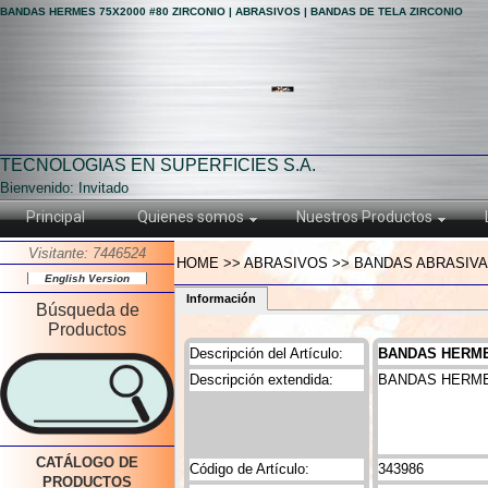
BANDAS HERMES 75X2000 #80 ZIRCONIO | ABRASIVOS | BANDAS DE TELA ZIRCONIO
TECNOLOGIAS EN SUPERFICIES S.A.
Bienvenido: Invitado
Principal
Quienes somos
Nuestros Productos
Visitante: 7446524
HOME >> ABRASIVOS >> BANDAS ABRASIVAS
English Version
Información
Búsqueda de
Productos
Descripción del Artículo:
BANDAS HERMES
Descripción extendida:
BANDAS HERMES
CATÁLOGO DE
Código de Artículo:
343986
PRODUCTOS