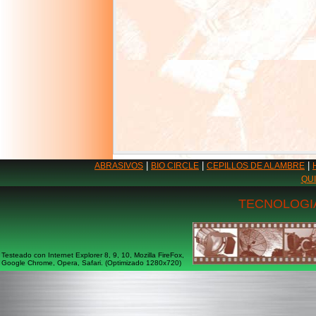
|
|
|
ABRASIVOS
BIO CIRCLE
CEPILLOS DE ALAMBRE
QU
TECNOLOGIA
Testeado con Internet Explorer 8, 9, 10, Mozilla FireFox,
Google Chrome, Opera, Safari. (Optimizado 1280x720)