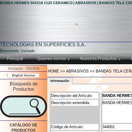
BANDA HERMES 50X318 #120 CERAMICO | ABRASIVOS | BANDAS TELA C
TECNOLOGIAS EN SUPERFICIES S.A.
Bienvenido: Invitado
Principal
Quienes somos
Nuestros Productos
Visitante: 7450906
HOME >> ABRASIVOS >> BANDAS TELA CER
English Version
Información
Búsqueda de
Productos
Descripción del Artículo:
BANDA HERMES
Descripción extendida:
BANDA HERMES
CATÁLOGO DE
Código de Artículo:
344001
PRODUCTOS