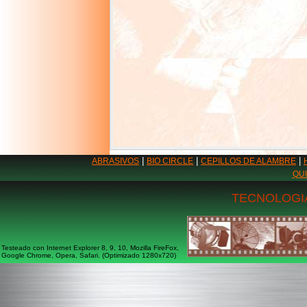
|
|
|
ABRASIVOS
BIO CIRCLE
CEPILLOS DE ALAMBRE
QU
TECNOLOGIA
Testeado con Internet Explorer 8, 9, 10, Mozilla FireFox,
Google Chrome, Opera, Safari. (Optimizado 1280x720)