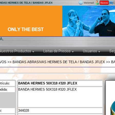
ANDAS HERMES DE TELA / BANDAS JFLEX
Webmail
Nuevo
C
A.
Nuestros Productos
Listas de Precios
Usuarios
Seg
VOS >> BANDAS ABRASIVAS HERMES DE TELA / BANDAS JFLEX >> BA
tículo:
BANDA HERMES 50X318 #320 JFLEX
dida:
BANDA HERMES 50X318 #320 JFLEX
o:
344028