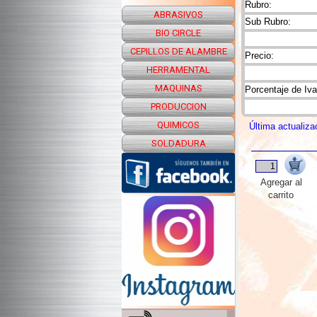
Rubro:
ABRASIVOS
Sub Rubro:
BIO CIRCLE
CEPILLOS DE ALAMBRE
Precio:
HERRAMENTAL
MAQUINAS
Porcentaje de Iva
PRODUCCION
QUIMICOS
Última actualiza
SOLDADURA
Agregar al
carrito