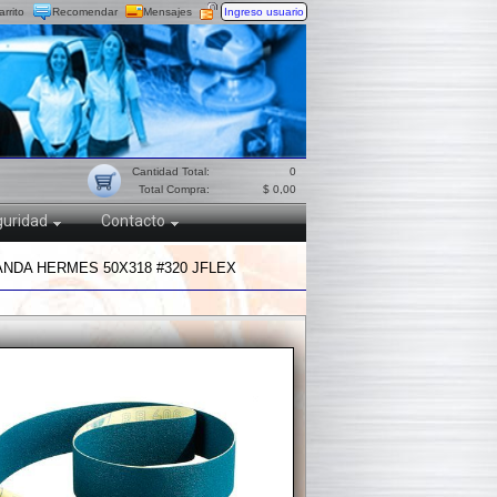
arrito
Recomendar
Mensajes
Ingreso usuario
Cantidad Total:
0
Total Compra:
$ 0,00
uridad
Contacto
NDA HERMES 50X318 #320 JFLEX