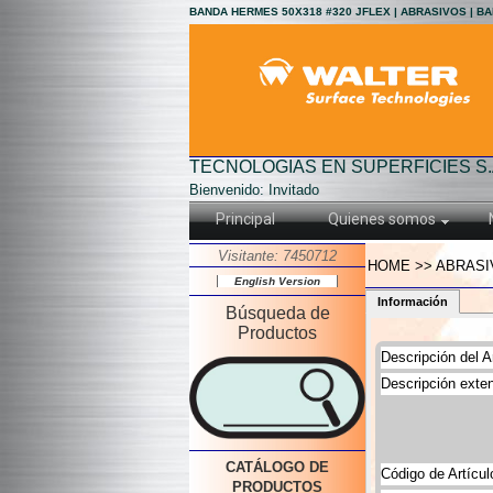
BANDA HERMES 50X318 #320 JFLEX | ABRASIVOS | B
TECNOLOGIAS EN SUPERFICIES S.
Bienvenido: Invitado
Principal
Quienes somos
Visitante: 7450712
HOME >> ABRASI
English Version
Información
Búsqueda de
Productos
Descripción del Ar
Descripción exten
CATÁLOGO DE
Código de Artícul
PRODUCTOS