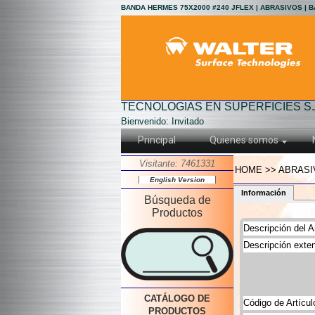
BANDA HERMES 75X2000 #240 JFLEX | ABRASIVOS | 
TECNOLOGIAS EN SUPERFICIES S.
Bienvenido: Invitado
Principal
Quienes somos
Visitante: 7461331
HOME >> ABRASI
English Version
Información
Búsqueda de
Productos
Descripción del Ar
Descripción exten
CATÁLOGO DE
Código de Artícul
PRODUCTOS