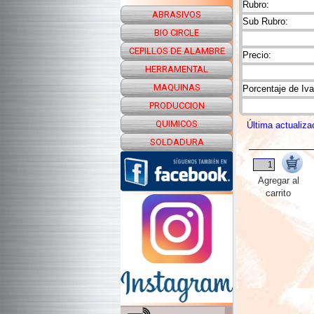
Rubro:
ABRASIVOS
Sub Rubro:
BIO CIRCLE
CEPILLOS DE ALAMBRE
Precio:
HERRAMENTAL
MAQUINAS
Porcentaje de Iva
PRODUCCION
QUIMICOS
Última actualiza
SOLDADURA
Agregar al
carrito