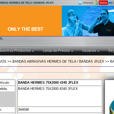
BANDAS HERMES DE TELA / BANDAS JFLEX
Webmail
Nuevo
C
A.
Nuestros Productos
Listas de Precios
Usuarios
Seg
VOS >> BANDAS ABRASIVAS HERMES DE TELA / BANDAS JFLEX >> BA
tículo:
BANDA HERMES 75X2000 #240 JFLEX
dida:
BANDA HERMES 75X2000 #240 JFLEX
o:
344048