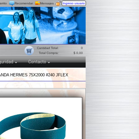
arrito
Recomendar
Mensajes
Ingreso usuario
Cantidad Total:
0
Total Compra:
$ 0,00
uridad
Contacto
NDA HERMES 75X2000 #240 JFLEX