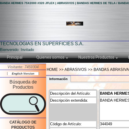
BANDA HERMES 75X2000 #320 JFLEX | ABRASIVOS | BANDAS HERMES DE TELA / BANDA
TECNOLOGIAS EN SUPERFICIES S.A.
Bienvenido: Invitado
Principal
Quienes somos
Nuestros Productos
Visitante: 7459304
HOME >> ABRASIVOS >> BANDAS ABRASIVAS
English Version
Información
Búsqueda de
Productos
Descripción del Artículo:
BANDA HERMES 
Descripción extendida:
BANDA HERMES 
CATÁLOGO DE
Código de Artículo:
344049
PRODUCTOS