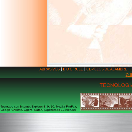
|
|
|
ABRASIVOS
BIO CIRCLE
CEPILLOS DE ALAMBRE
QU
TECNOLOGIA
Testeado con Internet Explorer 8, 9, 10, Mozilla FireFox,
Google Chrome, Opera, Safari. (Optimizado 1280x720)