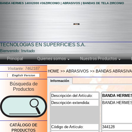
BANDA HERMES 140X2000 #36ZIRCONIO | ABRASIVOS | BANDAS DE TELA ZIRCONIO
TECNOLOGIAS EN SUPERFICIES S.A.
Bienvenido: Invitado
Principal
Quienes somos
Nuestros Productos
Visitante: 7462187
HOME >> ABRASIVOS >> BANDAS ABRASIVAS
English Version
Información
Búsqueda de
Productos
Descripción del Artículo:
BANDA HERMES 
Descripción extendida:
BANDA HERMES 
CATÁLOGO DE
Código de Artículo:
344128
PRODUCTOS