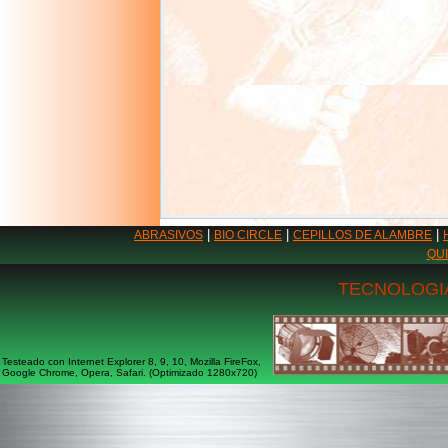
|
|
|
ABRASIVOS
BIO CIRCLE
CEPILLOS DE ALAMBRE
QU
TECNOLOGIA
Testeado con Internet Explorer 8, 9, 10, Mozilla FireFox,
Google Chrome, Opera, Safari. (Optimizado 1280x720)