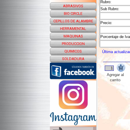
Rubro:
ABRASIVOS
Sub Rubro:
BIO CIRCLE
CEPILLOS DE ALAMBRE
Precio:
HERRAMENTAL
MAQUINAS
Porcentaje de Iva
PRODUCCION
QUIMICOS
Última actualiza
SOLDADURA
Agregar al
carrito