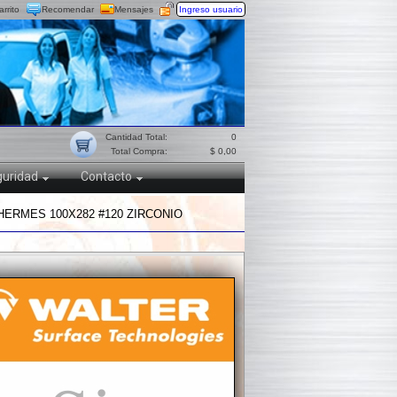
arrito
Recomendar
Mensajes
Ingreso usuario
Cantidad Total:
0
Total Compra:
$ 0,00
uridad
Contacto
HERMES 100X282 #120 ZIRCONIO