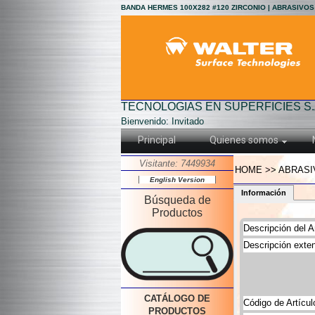
BANDA HERMES 100X282 #120 ZIRCONIO | ABRASIVOS
TECNOLOGIAS EN SUPERFICIES S.
Bienvenido: Invitado
Principal
Quienes somos
Visitante: 7449934
HOME >> ABRASI
English Version
Información
Búsqueda de
Productos
Descripción del Ar
Descripción exten
CATÁLOGO DE
Código de Artícul
PRODUCTOS