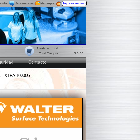
arrito
Recomendar
Mensajes
Ingreso usuario
Cantidad Total:
0
Total Compra:
$ 0,00
uridad
Contacto
 EXTRA 10000G