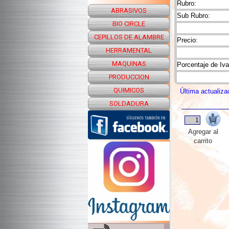
Rubro:
ABRASIVOS
Sub Rubro:
BIO CIRCLE
CEPILLOS DE ALAMBRE
Precio:
HERRAMENTAL
MAQUINAS
Porcentaje de Iva
PRODUCCION
QUIMICOS
Última actualiza
SOLDADURA
Agregar al
carrito