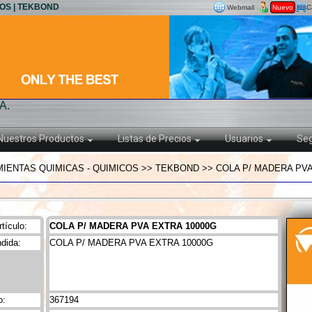
COS | TEKBOND
Webmail
Nuevo
C
A.
Nuestros Productos
Listas de Precios
Usuarios
Seg
IENTAS QUIMICAS - QUIMICOS >> TEKBOND >> COLA P/ MADERA PVA
tículo:
COLA P/ MADERA PVA EXTRA 10000G
dida:
COLA P/ MADERA PVA EXTRA 10000G
o:
367194