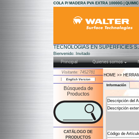
COLA P/ MADERA PVA EXTRA 10000G | QUIMI
TECNOLOGIAS EN SUPERFICIES S.
Bienvenido: Invitado
Principal
Quienes somos
Visitante: 7452781
HOME >> HERRAM
English Version
Información
Búsqueda de
Productos
Descripción del Ar
Descripción exten
CATÁLOGO DE
Código de Artícul
PRODUCTOS